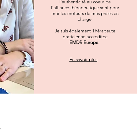
l’authenticité au coeur de
l’alliance thérapeutique sont pour
moi les moteurs de mes prises en
charge.
Je suis également Thérapeute
praticienne accréditée
EMDR Europe
.
En savoir plus
e