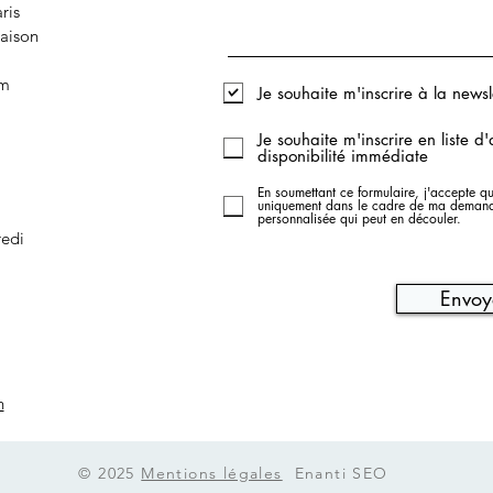
ris
maison
om
Je souhaite m'inscrire à la newsl
Je souhaite m'inscrire en liste d'
disponibilité immédiate
En soumettant ce formulaire, j'accepte qu
uniquement dans le cadre de ma demande 
personnalisée qui peut en découler.
redi
Envoy
n
© 2025
Mentions légales
Enanti SEO