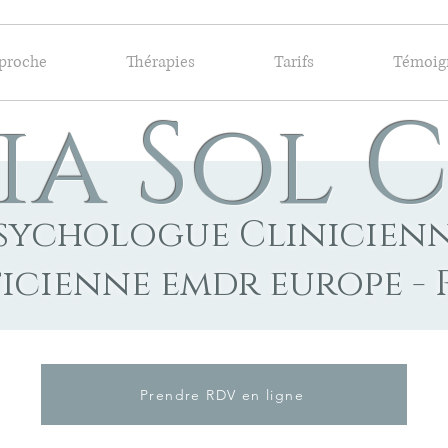
proche
Thérapies
Tarifs
Témoig
ia Sol 
sychologue Clinicien
icienne emdr europe - 
Prendre RDV en ligne