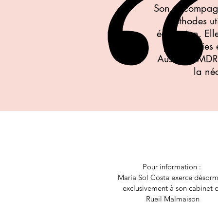
Son accompagne
méthodes ut
éducation. El
pathologies 
Aussi, L'EMDR 
la néc
Pour information :
Maria Sol Costa exerce désorm
exclusivement à son cabinet 
Rueil Malmaison