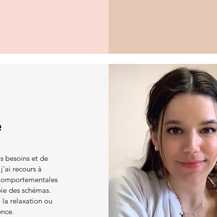
e
s besoins et de
'ai recours à
o Comportementales
pie des schémas.
, la relaxation ou
ence.