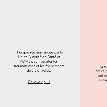
Thérapie
EMDR
C
Comp
Thérapie recommandée par la
Haute Autorité de Santé et
l'OMS pour retraiter les
traumatismes et les événements
Une 
de vie difficiles.
brève, 
qui po
entr
En savoir plus